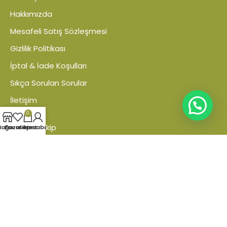
Hakkımızda
Mesafeli Satış Sözleşmesi
Gizlilik Politikası
İptal & İade Koşulları
Sıkça Sorulan Sorular
İletişim
Hesabım
0
Sipariş Takip
ağaza
Favoriler
Sepet
Hesabım
Sepet
Beğendiklerim
Karşılaştır
Tüm Hakları Saklıdır © DNR Hidroponik |
Medyaikon