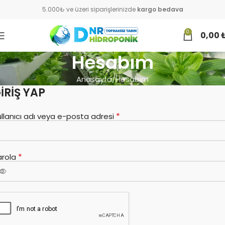
5.000₺ ve üzeri siparişlerinizde
kargo bedava
0
0,00
Hesabım
Anasayfa
Hesabım
IRIŞ YAP
*
llanıcı adı veya e-posta adresi
*
arola