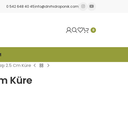
0 542 648 40 45
info@dnrhidroponik.com
0
M
şı 2.5 Cm Küre
Cm Küre