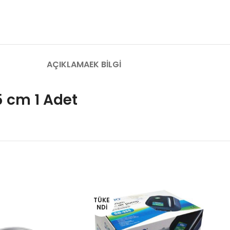
AÇIKLAMA
EK BILGI
5 cm 1 Adet
TÜKE
NDI