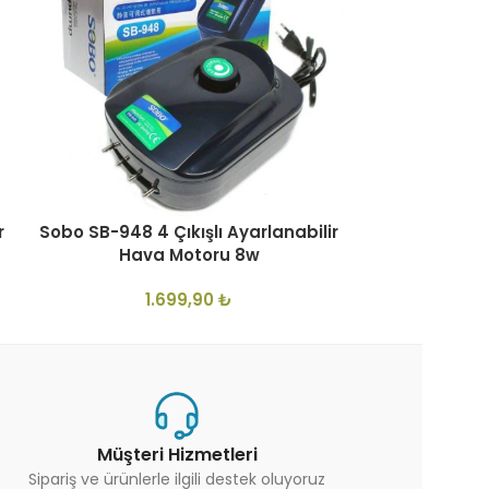
Hailea Aco 
2
r
Sobo SB-948 4 Çıkışlı Ayarlanabilir
Hava Motoru 8w
1.699,90
₺
Müşteri Hizmetleri
Sipariş ve ürünlerle ilgili destek oluyoruz