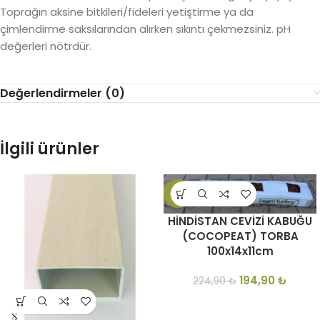
Toprağın aksine bitkileri/fideleri yetiştirme ya da
çimlendirme saksılarından alırken sıkıntı çekmezsiniz. pH
değerleri nötrdür.
Değerlendirmeler (0)
İlgili ürünler
-13%
HİNDİSTAN CEVİZİ KABUĞU
(COCOPEAT) TORBA
100x14x11cm
194,90
₺
224,90
₺