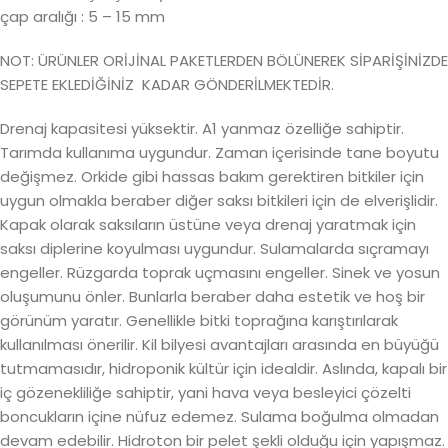
çap aralığı : 5 – 15 mm
NOT: ÜRÜNLER ORİJİNAL PAKETLERDEN BÖLÜNEREK SİPARİŞİNİZDE
SEPETE EKLEDİĞİNİZ KADAR GÖNDERİLMEKTEDİR.
Drenaj kapasitesi yüksektir. A1 yanmaz özelliğe sahiptir.
Tarımda kullanıma uygundur. Zaman içerisinde tane boyutu
değişmez. Orkide gibi hassas bakım gerektiren bitkiler için
uygun olmakla beraber diğer saksı bitkileri için de elverişlidir.
Kapak olarak saksıların üstüne veya drenaj yaratmak için
saksı diplerine koyulması uygundur. Sulamalarda sıçramayı
engeller. Rüzgarda toprak uçmasını engeller. Sinek ve yosun
oluşumunu önler. Bunlarla beraber daha estetik ve hoş bir
görünüm yaratır. Genellikle bitki toprağına karıştırılarak
kullanılması önerilir. Kil bilyesi avantajları arasında en büyüğü
tutmamasıdır, hidroponik kültür için idealdir. Aslında, kapalı bir
iç gözenekliliğe sahiptir, yani hava veya besleyici çözelti
boncukların içine nüfuz edemez. Sulama boğulma olmadan
devam edebilir. Hidroton bir pelet şekli olduğu için yapışmaz.