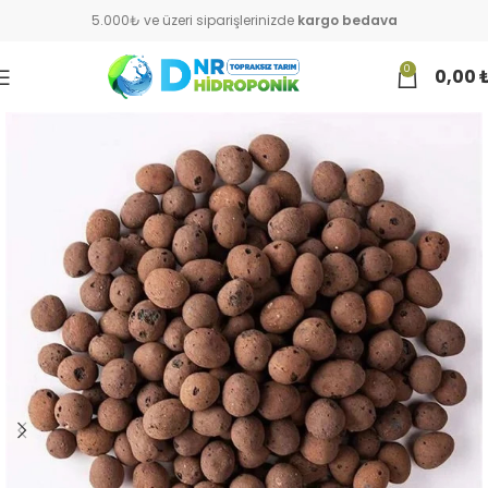
5.000₺ ve üzeri siparişlerinizde
kargo bedava
0
0,00