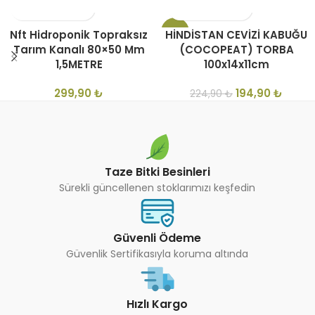
-13%
Nft Hidroponik Topraksız
HİNDİSTAN CEVİZİ KABUĞU
Tarım Kanalı 80×50 Mm
(COCOPEAT) TORBA
1,5METRE
100x14x11cm
299,90
₺
194,90
₺
224,90
₺
Taze Bitki Besinleri
Sürekli güncellenen stoklarımızı keşfedin
Güvenli Ödeme
Güvenlik Sertifikasıyla koruma altında
Hızlı Kargo