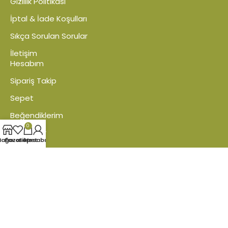
Gizlilik Politikası
İptal & İade Koşulları
Sıkça Sorulan Sorular
İletişim
Hesabım
Sipariş Takip
Sepet
Beğendiklerim
0
Karşılaştır
ağaza
Favoriler
Sepet
Hesabım
Tüm Hakları Saklıdır © DNR Hidroponik |
Medyaikon